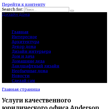
Перейти к контенту
Search for:
Дизайн дома
baza-snab.ru
Главная
Интересное
Архитектура
Декор дома
Дизайн интерьера
Дом и дача
Домашние дела
Ландшафтный дизайн
Необычные дома
Новости
Сделай сам
Главная страница
Услуги качественного
юридического офиса Anderson