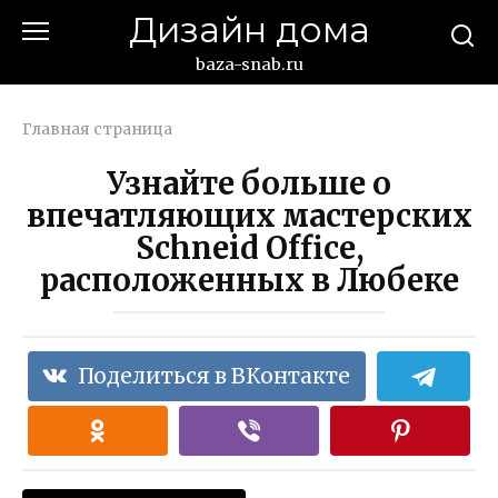
Перейти
Дизайн дома
к
контенту
baza-snab.ru
Главная страница
Узнайте больше о
впечатляющих мастерских
Schneid Office,
расположенных в Любеке
Поделиться в ВКонтакте