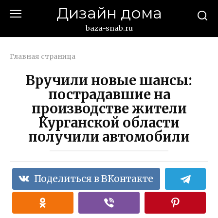
Перейти
Дизайн дома
к
контенту
baza-snab.ru
Главная страница
Вручили новые шансы:
пострадавшие на
производстве жители
Курганской области
получили автомобили
Поделиться в ВКонтакте