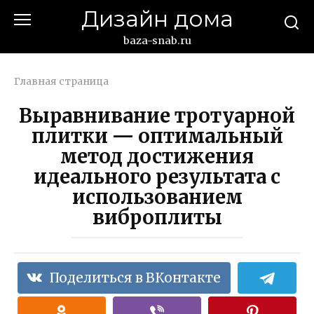
Перейти
Дизайн дома
к
контенту
baza-snab.ru
Главная страница
Выравнивание тротуарной
плитки — оптимальный
метод достижения
идеального результата с
использованием
виброплиты
Поделиться в ВКонтакте