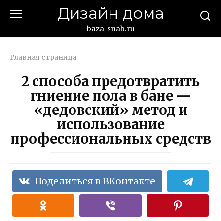
Перейти
Дизайн дома
к
контенту
baza-snab.ru
Главная страница
2 способа предотвратить
гниение пола в бане —
«дедовский» метод и
использование
профессиональных средств
Поделиться в ВКонтакте