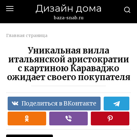
Перейти
Дизайн дома
к
контенту
baza-snab.ru
Главная страница
Уникальная вилла
итальянской аристократии
с картиною Караваджо
ожидает своего покупателя
Поделиться в ВКонтакте