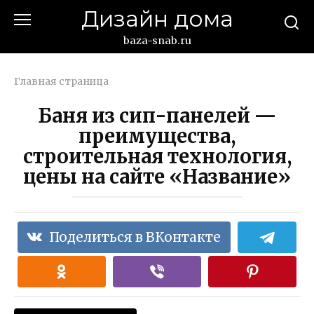
Перейти
Дизайн дома
к
контенту
baza-snab.ru
Главная страница
Баня из сип-панелей —
преимущества,
строительная технология,
цены на сайте «Название»
Поделиться в ВКонтакте