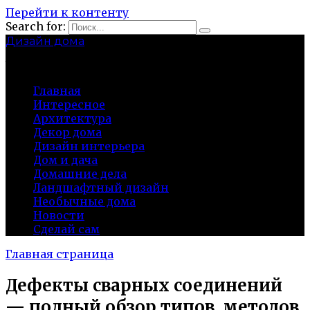
Перейти к контенту
Search for:
Дизайн дома
baza-snab.ru
Главная
Интересное
Архитектура
Декор дома
Дизайн интерьера
Дом и дача
Домашние дела
Ландшафтный дизайн
Необычные дома
Новости
Сделай сам
Главная страница
Дефекты сварных соединений
— полный обзор типов, методов