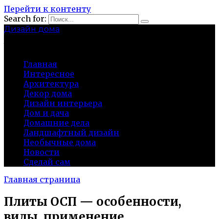
Перейти к контенту
Search for:
Дизайн дома
baza-snab.ru
Главная
Интересное
Архитектура
Декор дома
Дизайн интерьера
Дом и дача
Домашние дела
Ландшафтный дизайн
Необычные дома
Новости
Сделай сам
Главная страница
Плиты ОСП — особенности,
виды, применение