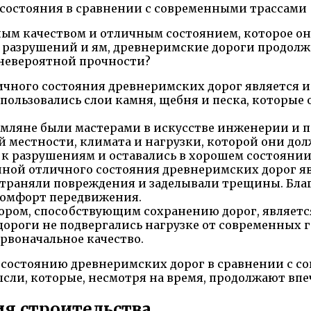
ым качеством и отличным состоянием, которое он
т разрушений и ям, древнеримские дороги продол
 невероятной прочности?
чного состояния древнеримских дорог является и
спользовались слои камня, щебня и песка, которые
мляне были мастерами в искусстве инженерии и п
й местности, климата и нагрузки, которой они д
к разрушениям и оставались в хорошем состоянии
ной отличного состояния древнеримских дорог яв
траняли повреждения и заделывали трещины. Благо
комфорт передвижения.
ом, способствующим сохранению дорог, является
ороги не подвергались нагрузке от современных 
ервоначальное качество.
у состоянию древнеримских дорог в сравнении с 
сли, которые, несмотря на время, продолжают впе
ия строительства