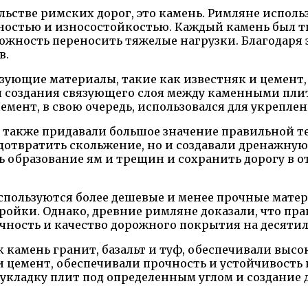
ьстве римских дорог, это камень. Римляне исполь
чностью и износостойкостью. Каждый камень был т
жность переносить тяжелые нагрузки. Благодаря 
в.
зующие материалы, такие как известняк и цемент,
я создания связующего слоя между каменными пли
емент, в свою очередь, использовался для укрепле
также придавали большое значение правильной те
дотвратить скольжение, но и создавали дренажную
ь образование ям и трещин и сохранить дорогу в 
спользуются более дешевые и менее прочные матер
стройки. Однако, древние римляне доказали, что 
чность и качество дорожного покрытия на десятил
 камень гранит, базальт и туф, обеспечивали выс
и цемент, обеспечивали прочность и устойчивость
 укладку плит под определенным углом и создание