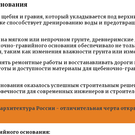
снования
 щебня и гравия, который укладывается под верхн
кже способствует дренированию воды и предотвра
х на мягком или непрочном грунте, древнеримские
чно-гравийного основания обеспечивало не тольк
, таким как изменения влажности грунта или изм
лнять ремонтные работы и восстанавливать дороги
стоты и доступности материалы для щебеночно-гр
снования оказалось успешным строительным решен
овечности для современных инженеров и строител
архитектура России - отличительная черта откры
йного основания: