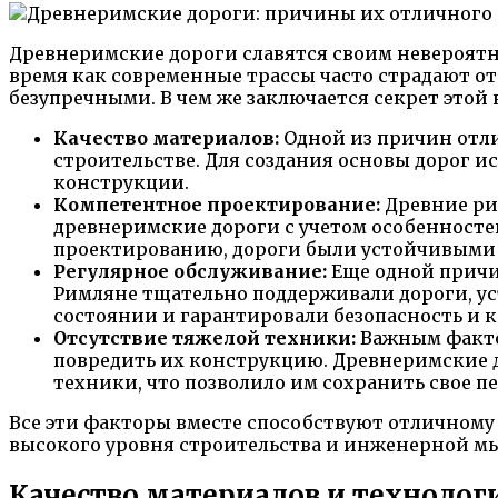
Древнеримские дороги славятся своим невероятн
время как современные трассы часто страдают о
безупречными. В чем же заключается секрет этой
Качество материалов:
Одной из причин отли
строительстве. Для создания основы дорог и
конструкции.
Компетентное проектирование:
Древние ри
древнеримские дороги с учетом особенносте
проектированию, дороги были устойчивыми 
Регулярное обслуживание:
Еще одной причи
Римляне тщательно поддерживали дороги, ус
состоянии и гарантировали безопасность и 
Отсутствие тяжелой техники:
Важным фактор
повредить их конструкцию. Древнеримские д
техники, что позволило им сохранить свое п
Все эти факторы вместе способствуют отличном
высокого уровня строительства и инженерной мы
Качество материалов и технолог