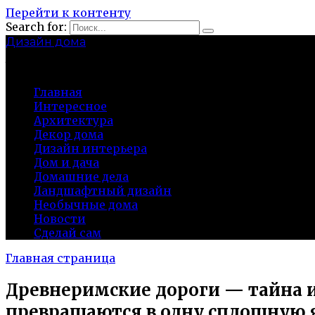
Перейти к контенту
Search for:
Дизайн дома
baza-snab.ru
Главная
Интересное
Архитектура
Декор дома
Дизайн интерьера
Дом и дача
Домашние дела
Ландшафтный дизайн
Необычные дома
Новости
Сделай сам
Главная страница
Древнеримские дороги — тайна и
превращаются в одну сплошную 