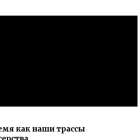
емя как наши трассы
терства