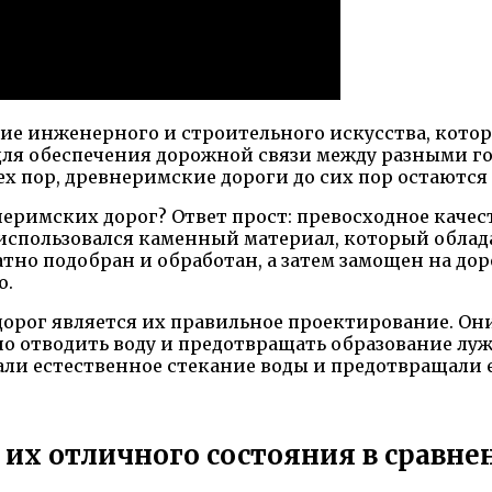
е инженерного и строительного искусства, которо
 для обеспечения дорожной связи между разными 
ех пор, древнеримские дороги до сих пор остаются
неримских дорог? Ответ прост: превосходное каче
 использовался каменный материал, который облад
тно подобран и обработан, а затем замощен на д
ю.
орог является их правильное проектирование. Он
 отводить воду и предотвращать образование луж 
ли естественное стекание воды и предотвращали 
их отличного состояния в сравн