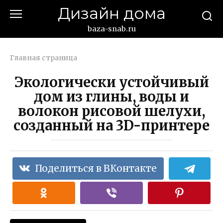
Перейти
Дизайн дома
к
контенту
baza-snab.ru
Главная страница
Экологически устойчивый
дом из глины, воды и
волокон рисовой шелухи,
созданный на 3D-принтере
Поделиться в ВКонтакте