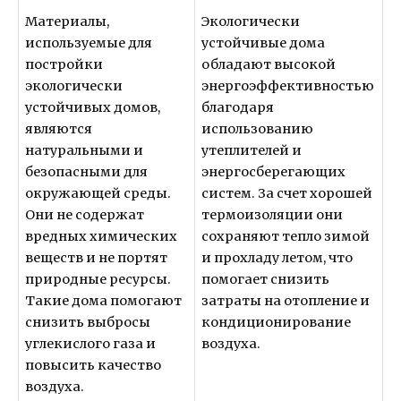
Материалы,
Экологически
используемые для
устойчивые дома
постройки
обладают высокой
экологически
энергоэффективностью
устойчивых домов,
благодаря
являются
использованию
натуральными и
утеплителей и
безопасными для
энергосберегающих
окружающей среды.
систем. За счет хорошей
Они не содержат
термоизоляции они
вредных химических
сохраняют тепло зимой
веществ и не портят
и прохладу летом, что
природные ресурсы.
помогает снизить
Такие дома помогают
затраты на отопление и
снизить выбросы
кондиционирование
углекислого газа и
воздуха.
повысить качество
воздуха.