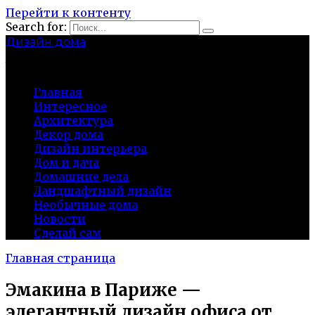
Перейти к контенту
Search for:
Дизайн дома
baza-snab.ru
Главная
Интересное
Архитектура
Декор дома
Дизайн интерьера
Дом и дача
Домашние дела
Ландшафтный дизайн
Необычные дома
Новости
Сделай сам
Главная страница
Эмакина в Париже —
элегантный дизайн офиса от