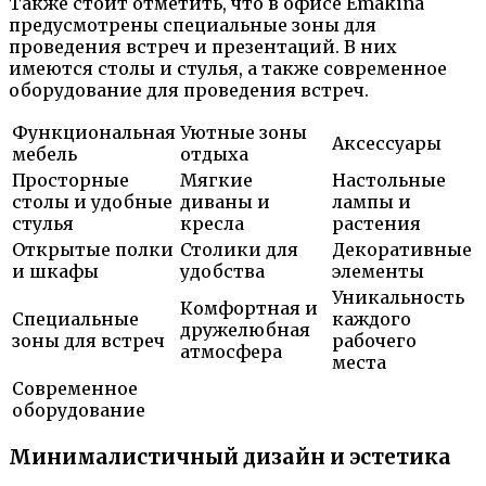
Также стоит отметить, что в офисе Emakina
предусмотрены специальные зоны для
проведения встреч и презентаций. В них
имеются столы и стулья, а также современное
оборудование для проведения встреч.
Функциональная
Уютные зоны
Аксессуары
мебель
отдыха
Просторные
Мягкие
Настольные
столы и удобные
диваны и
лампы и
стулья
кресла
растения
Открытые полки
Столики для
Декоративные
и шкафы
удобства
элементы
Уникальность
Комфортная и
Специальные
каждого
дружелюбная
зоны для встреч
рабочего
атмосфера
места
Современное
оборудование
Минималистичный дизайн и эстетика