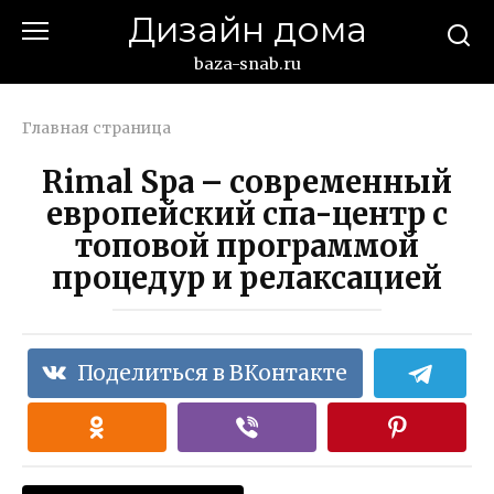
Перейти
Дизайн дома
к
контенту
baza-snab.ru
Главная страница
Rimal Spa – современный
европейский спа-центр с
топовой программой
процедур и релаксацией
Поделиться в ВКонтакте