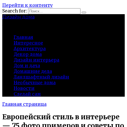
Перейти к контенту
Search for:
Дизайн дома
baza-snab.ru
Главная
Интересное
Архитектура
Декор дома
Дизайн интерьера
Дом и дача
Домашние дела
Ландшафтный дизайн
Необычные дома
Новости
Сделай сам
Главная страница
Европейский стиль в интерьере
— 75 фото примеров и советы по