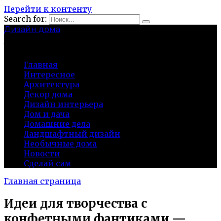
Перейти к контенту
Search for:
Дизайн дома
baza-snab.ru
Главная
Интересное
Архитектура
Декор дома
Дизайн интерьера
Дом и дача
Домашние дела
Ландшафтный дизайн
Необычные дома
Новости
Сделай сам
Главная страница
Идеи для творчества с
конфетными фантиками —