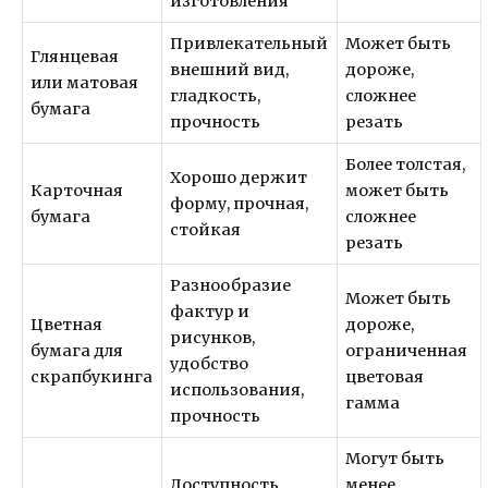
изготовления
Привлекательный
Может быть
Глянцевая
внешний вид,
дороже,
или матовая
гладкость,
сложнее
бумага
прочность
резать
Более толстая,
Хорошо держит
Карточная
может быть
форму, прочная,
бумага
сложнее
стойкая
резать
Разнообразие
Может быть
фактур и
Цветная
дороже,
рисунков,
бумага для
ограниченная
удобство
скрапбукинга
цветовая
использования,
гамма
прочность
Могут быть
Доступность,
менее