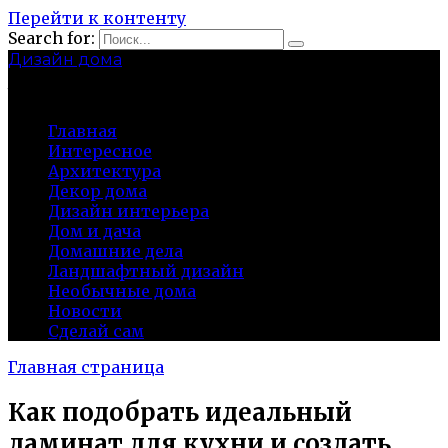
Перейти к контенту
Search for:
Дизайн дома
baza-snab.ru
Главная
Интересное
Архитектура
Декор дома
Дизайн интерьера
Дом и дача
Домашние дела
Ландшафтный дизайн
Необычные дома
Новости
Сделай сам
Главная страница
Как подобрать идеальный
ламинат для кухни и создать