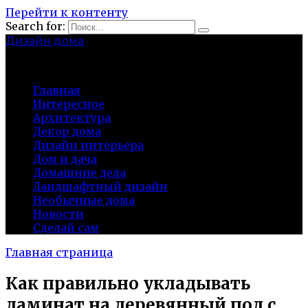
Перейти к контенту
Search for:
Дизайн дома
baza-snab.ru
Главная
Интересное
Архитектура
Декор дома
Дизайн интерьера
Дом и дача
Домашние дела
Ландшафтный дизайн
Необычные дома
Новости
Сделай сам
Главная страница
Как правильно укладывать
ламинат на деревянный пол с