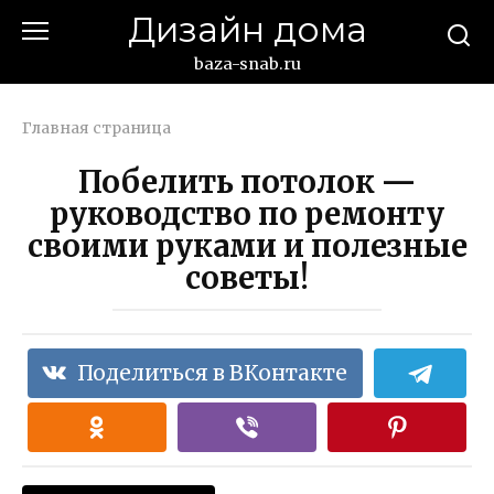
Перейти
Дизайн дома
к
контенту
baza-snab.ru
Главная страница
Побелить потолок —
руководство по ремонту
своими руками и полезные
советы!
Поделиться в ВКонтакте