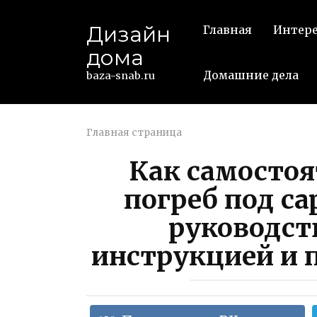
Перейти
к
Дизайн
Главная
Интер
контенту
дома
Домашние дела
baza-snab.ru
Главная страница
Как самостоя
погреб под с
руководст
инструкцией и 