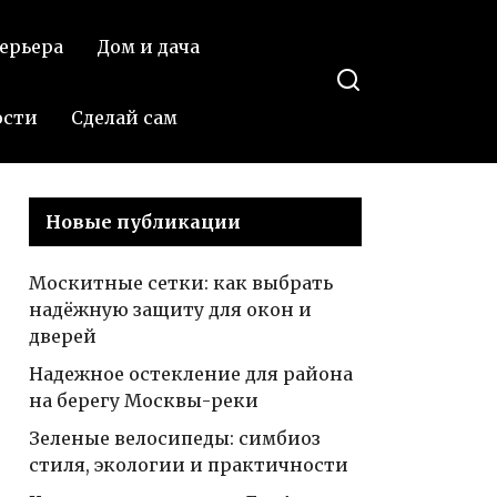
неповторимое
литься в
ерьера
Дом и дача
украшение стола
нтакте
на день рождения
или другое
ости
Сделай сам
торжество за 10
шагов
Новые публикации
Москитные сетки: как выбрать
надёжную защиту для окон и
дверей
Надежное остекление для района
на берегу Москвы-реки
Зеленые велосипеды: симбиоз
стиля, экологии и практичности