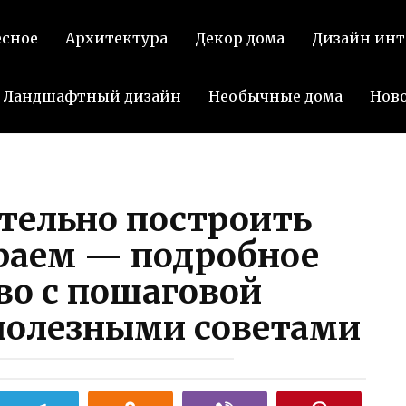
Поде
есное
Архитектура
Декор дома
Дизайн инт
ВКо
Ландшафтный дизайн
Необычные дома
Нов
тельно построить
араем — подробное
во с пошаговой
полезными советами