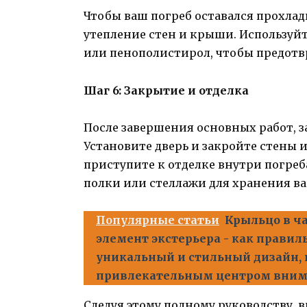
Чтобы ваш погреб оставался прохла
утепление стен и крыши. Используйт
или пенополистирол, чтобы предотв
Шаг 6: Закрытие и отделка
После завершения основных работ, з
Установите дверь и закройте стены
приступите к отделке внутри погреб
полки или стеллажи для хранения в
Популярные статьи
Крыльцо в ч
элемент экстерьера - как правил
уникальный и стильный дизайн, 
привлекательным центром вни
Следуя этому полному руководству, 