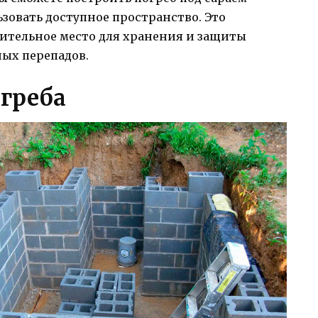
зовать доступное пространство. Это
ительное место для хранения и защиты
ных перепадов.
огреба