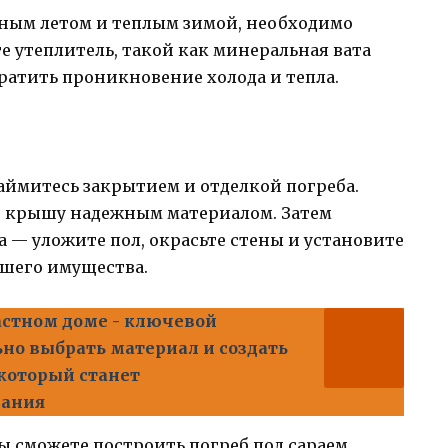
дным летом и теплым зимой, необходимо
е утеплитель, такой как минеральная вата
ратить проникновение холода и тепла.
аймитесь закрытием и отделкой погреба.
 и крышу надежным материалом. Затем
а — уложите пол, окрасьте стены и установите
ашего имущества.
астном доме - ключевой
ьно выбрать материал и создать
который станет
мания
вы сможете построить погреб под сараем