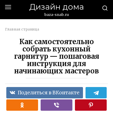
Перейти
Дизайн дома
к
контенту
baza-snab.ru
Главная страница
Как самостоятельно
собрать кухонный
гарнитур — пошаговая
инструкция для
начинающих мастеров
Поделиться в ВКонтакте