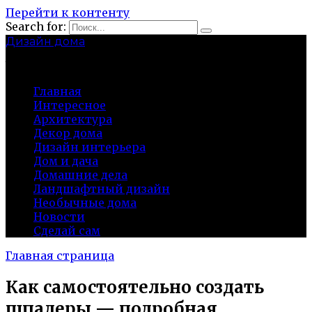
Перейти к контенту
Search for:
Дизайн дома
baza-snab.ru
Главная
Интересное
Архитектура
Декор дома
Дизайн интерьера
Дом и дача
Домашние дела
Ландшафтный дизайн
Необычные дома
Новости
Сделай сам
Главная страница
Как самостоятельно создать
шпалеры — подробная