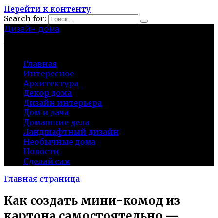
Перейти к контенту
Search for:
Дизайн дома
baza-snab.ru
Главная
Интересное
Архитектура
Декор дома
Дизайн интерьера
Дом и дача
Домашние дела
Ландшафтный дизайн
Необычные дома
Новости
Сделай сам
Главная страница
Как создать мини-комод из
картона самостоятельно —