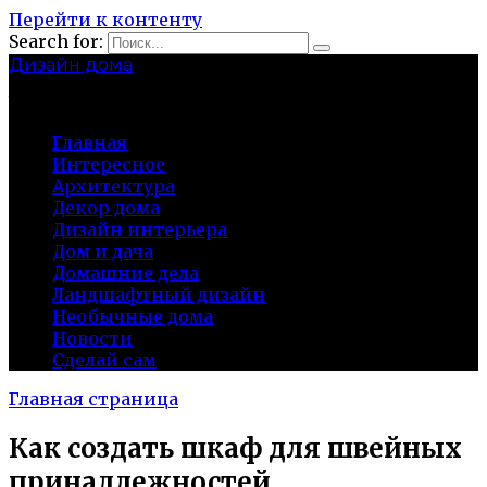
Перейти к контенту
Search for:
Дизайн дома
baza-snab.ru
Главная
Интересное
Архитектура
Декор дома
Дизайн интерьера
Дом и дача
Домашние дела
Ландшафтный дизайн
Необычные дома
Новости
Сделай сам
Главная страница
Как создать шкаф для швейных
принадлежностей