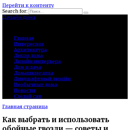
Перейти к контенту
Search for:
Дизайн дома
baza-snab.ru
Главная
Интересное
Архитектура
Декор дома
Дизайн интерьера
Дом и дача
Домашние дела
Ландшафтный дизайн
Необычные дома
Новости
Сделай сам
Главная страница
Как выбрать и использовать
обойные гвозди — советы и