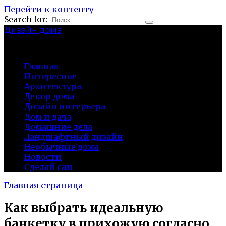
Перейти к контенту
Search for:
Дизайн дома
baza-snab.ru
Главная
Интересное
Архитектура
Декор дома
Дизайн интерьера
Дом и дача
Домашние дела
Ландшафтный дизайн
Необычные дома
Новости
Сделай сам
Главная страница
Как выбрать идеальную
банкетку в прихожую согласно