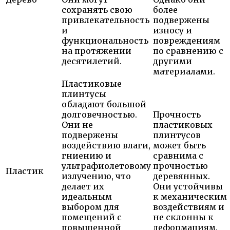
сохранять свою
более
привлекательность
подвержены
и
износу и
функциональность
повреждениям
на протяжении
по сравнению с
десятилетий.
другими
материалами.
Пластиковые
плинтусы
обладают большой
долговечностью.
Прочность
Они не
пластиковых
подвержены
плинтусов
воздействию влаги,
может быть
гниению и
сравнима с
ультрафиолетовому
прочностью
Пластик
излучению, что
деревянных.
делает их
Они устойчивы
идеальным
к механическим
выбором для
воздействиям и
помещений с
не склонны к
повышенной
деформациям.