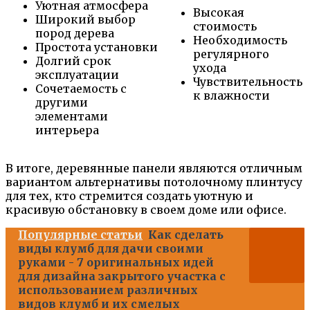
Уютная атмосфера
Высокая
Широкий выбор
стоимость
пород дерева
Необходимость
Простота установки
регулярного
Долгий срок
ухода
эксплуатации
Чувствительность
Сочетаемость с
к влажности
другими
элементами
интерьера
В итоге, деревянные панели являются отличным
вариантом альтернативы потолочному плинтусу
для тех, кто стремится создать уютную и
красивую обстановку в своем доме или офисе.
Популярные статьи
Как сделать
виды клумб для дачи своими
руками - 7 оригинальных идей
для дизайна закрытого участка с
использованием различных
видов клумб и их смелых