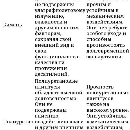
не подвержены
прочны и
ультрафиолетовому
устойчивы к
излучению,
механическим
влажности и
воздействиям.
Камень
другим внешним
Они не требуют
факторам,
особого ухода и
сохраняя свой
способны
внешний вид и
противостоять
свои
долговременной
функциональные
эксплуатации.
качества на
протяжении
десятилетий.
Полиуретановые
плинтусы
Прочность
обладают высокой
полиуретановых
долговечностью.
плинтусов
Они не
также на
подвержены
высоком уровне.
гниению,
Они устойчивы
Полиуретан
воздействию влаги
к механическим
и другим внешним
воздействиям,