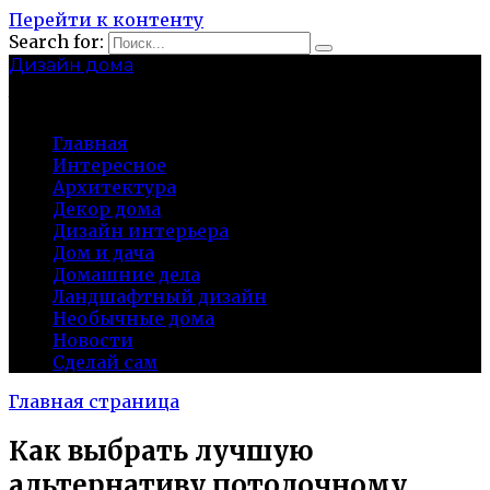
Перейти к контенту
Search for:
Дизайн дома
baza-snab.ru
Главная
Интересное
Архитектура
Декор дома
Дизайн интерьера
Дом и дача
Домашние дела
Ландшафтный дизайн
Необычные дома
Новости
Сделай сам
Главная страница
Как выбрать лучшую
альтернативу потолочному