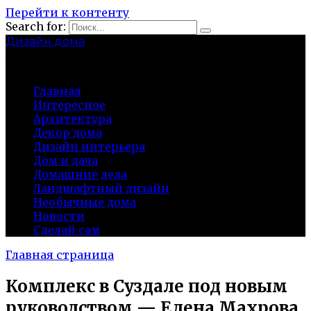
Перейти к контенту
Search for:
Дизайн дома
baza-snab.ru
Главная
Интересное
Архитектура
Декор дома
Дизайн интерьера
Дом и дача
Домашние дела
Ландшафтный дизайн
Необычные дома
Новости
Сделай сам
Главная страница
Комплекс в Суздале под новым
руководством — Елена Махрова