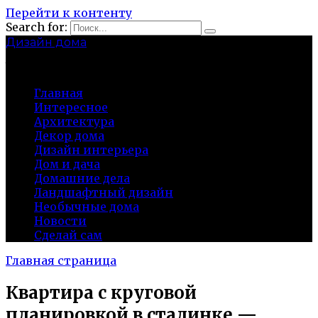
Перейти к контенту
Search for:
Дизайн дома
baza-snab.ru
Главная
Интересное
Архитектура
Декор дома
Дизайн интерьера
Дом и дача
Домашние дела
Ландшафтный дизайн
Необычные дома
Новости
Сделай сам
Главная страница
Квартира с круговой
планировкой в сталинке —