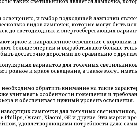
оты таких светильников является лампочка, котор
ы освещению, и выбор подходящей лампочки являе
есколько видов лампочек, которые могут быть исп
чек до светодиодных и энергосберегающих вариан
ают яркое и направленное освещение с хорошим ц
ляют больше энергии и вырабатывают больше тепл
т быть достаточно дорогими по сравнению с други
популярных вариантов для точечных светильнико
ют ровное и яркое освещение, а также могут имет
 необходимо обратить внимание на такие характер
также учитывать особенности помещения и требова
рьера и обеспечивает нужный уровень освещения.
изводящих лампочки для точечных светильников, 
Philips, Osram, Xiaomi, GE и другие. Эти марки 
айном, удовлетворяющими потребности даже самы