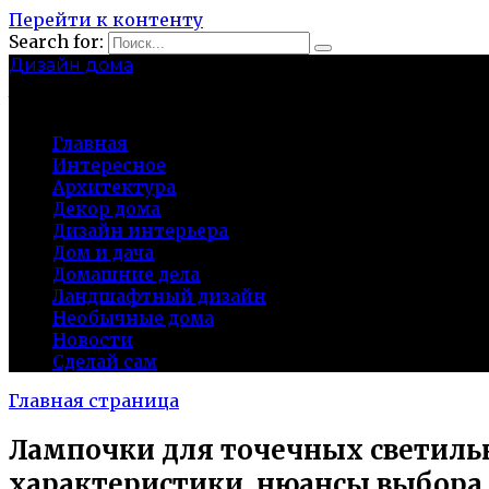
Перейти к контенту
Search for:
Дизайн дома
baza-snab.ru
Главная
Интересное
Архитектура
Декор дома
Дизайн интерьера
Дом и дача
Домашние дела
Ландшафтный дизайн
Необычные дома
Новости
Сделай сам
Главная страница
Лампочки для точечных светильн
характеристики, нюансы выбора