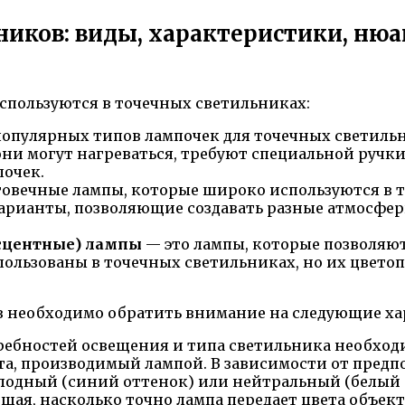
иков: виды, характеристики, ню
спользуются в точечных светильниках:
популярных типов лампочек для точечных светиль
они могут нагреваться, требуют специальной ручк
почек.
овечные лампы, которые широко используются в 
арианты, позволяющие создавать разные атмосферы
сцентные) лампы
— это лампы, которые позволяю
ользованы в точечных светильниках, но их цветоп
в необходимо обратить внимание на следующие ха
ребностей освещения и типа светильника необхо
та, производимый лампой. В зависимости от предп
лодный (синий оттенок) или нейтральный (белый о
ая, насколько точно лампа передает цвета объект