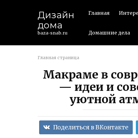
Перейти
к
Дизайн
Главная
Интер
контенту
дома
Домашние дела
baza-snab.ru
Главная страница
Макраме в сов
— идеи и сов
уютной ат
Поделиться в ВКонтакте