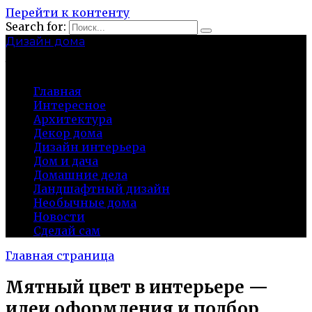
Перейти к контенту
Search for:
Дизайн дома
baza-snab.ru
Главная
Интересное
Архитектура
Декор дома
Дизайн интерьера
Дом и дача
Домашние дела
Ландшафтный дизайн
Необычные дома
Новости
Сделай сам
Главная страница
Мятный цвет в интерьере —
идеи оформления и подбор