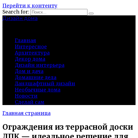
Перейти к контенту
Search for:
Дизайн дома
baza-snab.ru
Главная
Интересное
Архитектура
Декор дома
Дизайн интерьера
Дом и дача
Домашние дела
Ландшафтный дизайн
Необычные дома
Новости
Сделай сам
Главная страница
Ограждения из террасной доски
ДПК — идеальное решение для