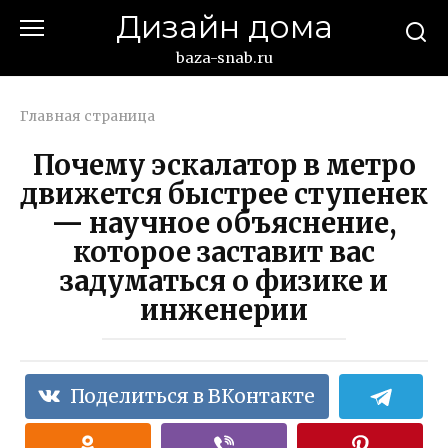
Перейти
Дизайн дома
к
контенту
baza-snab.ru
Главная страница
Почему эскалатор в метро
движется быстрее ступенек
— научное объяснение,
которое заставит вас
задуматься о физике и
инженерии
Поделиться в ВКонтакте