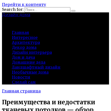
Перейти к контенту
Search for:
Дизайн дома
baza-snab.ru
Главная
Интересное
Архитектура
Декор дома
Дизайн интерьера
Дом и дача
Домашние дела
Ландшафтный дизайн
Необычные дома
Новости
Сделай сам
Главная страница
Преимущества и недостатки
тканевых потолков — обзор