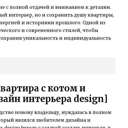
ние с полной отдачей и вниманием к деталям.
вый интерьер, но и сохранить душу квартиры,
энергией и историями прошлого. Одной из
ического и современного стилей, чтобы
 сохранив уникальность и индивидуальность
квартира с котом и
айн интерьера design]
дство новому владельцу, нуждалась в полном
оторый являлся любителем дизайна и
design bureau с задачей создать интерьер, в