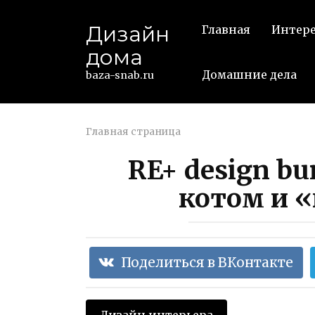
Перейти
к
Дизайн
Главная
Интер
контенту
дома
Домашние дела
baza-snab.ru
Главная страница
RE+ design bu
котом и 
Поделиться в ВКонтакте