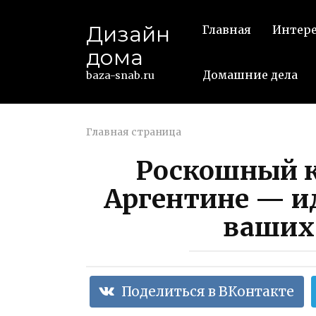
Перейти
к
Дизайн
Главная
Интер
контенту
дома
Домашние дела
baza-snab.ru
Главная страница
Роскошный к
Аргентине — и
ваших
Поделиться в ВКонтакте