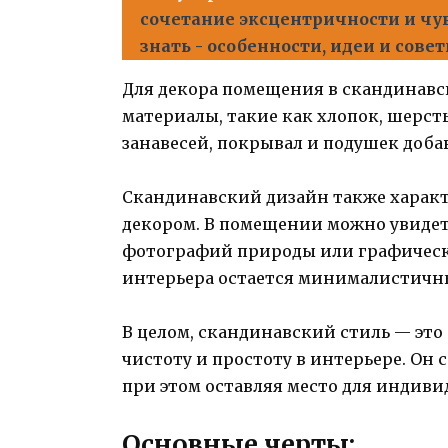
сочетание эксцентричности и чув
знать - особенности, идеи и сове
Для декора помещения в скандинавс
материалы, такие как хлопок, шерсть
занавесей, покрывал и подушек добав
Скандинавский дизайн также харак
декором. В помещении можно увидет
фотографий природы или графически
интерьера остается минималистичн
В целом, скандинавский стиль — это
чистоту и простоту в интерьере. Он
при этом оставляя место для индиви
Основные черты: