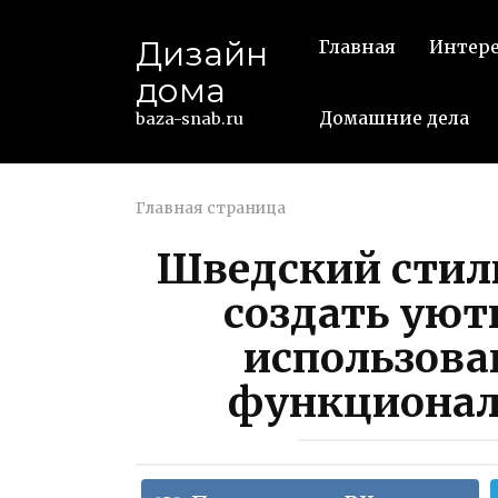
Перейти
к
Дизайн
Главная
Интер
контенту
дома
Домашние дела
baza-snab.ru
Главная страница
Шведский стиль
создать уют
использова
функционал