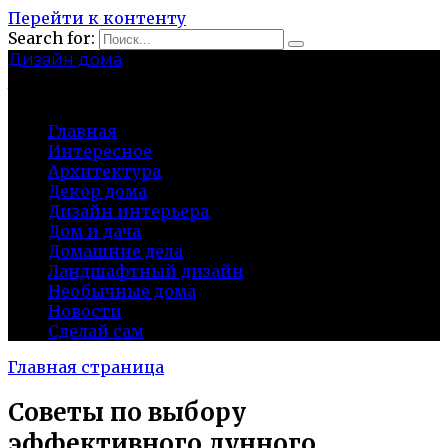
Перейти к контенту
Search for:
Дизайн дома
baza-snab.ru
Главная
Интересное
Архитектура
Декор дома
Дизайн интерьера
Дом и дача
Домашние дела
Ландшафтный дизайн
Необычные дома
Новости
Сделай сам
Главная страница
Советы по выбору
эффективного лунного