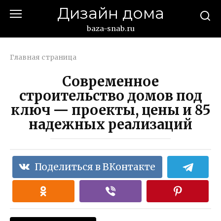
Перейти
Дизайн дома
к
контенту
baza-snab.ru
Главная страница
Современное
строительство домов под
ключ — проекты, цены и 85
надежных реализаций
Поделиться в ВКонтакте