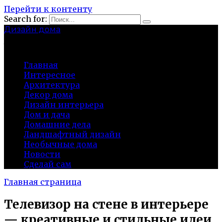
Перейти к контенту
Search for:
Дизайн дома
baza-snab.ru
Главная
Интересное
Архитектура
Декор дома
Дизайн интерьера
Дом и дача
Домашние дела
Ландшафтный дизайн
Необычные дома
Новости
Сделай сам
Главная страница
Телевизор на стене в интерьере
— креативные и стильные идеи