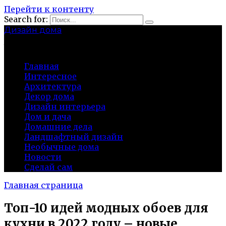
Перейти к контенту
Search for:
Дизайн дома
baza-snab.ru
Главная
Интересное
Архитектура
Декор дома
Дизайн интерьера
Дом и дача
Домашние дела
Ландшафтный дизайн
Необычные дома
Новости
Сделай сам
Главная страница
Топ-10 идей модных обоев для
кухни в 2022 году – новые