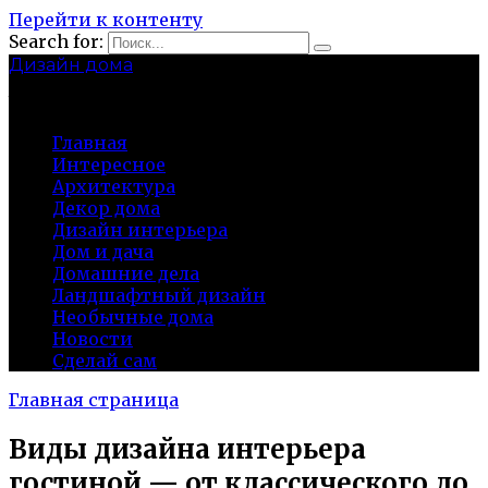
Перейти к контенту
Search for:
Дизайн дома
baza-snab.ru
Главная
Интересное
Архитектура
Декор дома
Дизайн интерьера
Дом и дача
Домашние дела
Ландшафтный дизайн
Необычные дома
Новости
Сделай сам
Главная страница
Виды дизайна интерьера
гостиной — от классического до