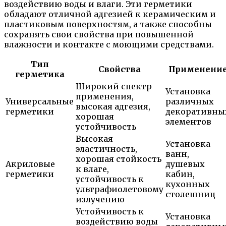
воздействию воды и влаги. Эти герметики
обладают отличной адгезией к керамическим и
пластиковым поверхностям, а также способны
сохранять свои свойства при повышенной
влажности и контакте с моющими средствами.
Тип
Свойства
Применени
герметика
Широкий спектр
Установка
применения,
Универсальные
различных
высокая адгезия,
герметики
декоративны
хорошая
элементов
устойчивость
Высокая
Установка
эластичность,
ванн,
хорошая стойкость
Акриловые
душевых
к влаге,
герметики
кабин,
устойчивость к
кухонных
ультрафиолетовому
столешниц
излучению
Устойчивость к
Установка
воздействию воды