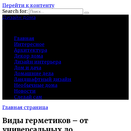
Перейти к контенту
Search for:
Дизайн дома
baza-snab.ru
Главная
Интересное
Архитектура
Декор дома
Дизайн интерьера
Дом и дача
Домашние дела
Ландшафтный дизайн
Необычные дома
Новости
Сделай сам
Главная страница
Виды герметиков – от
универсальных до