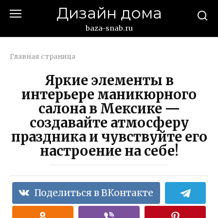
Перейти
Дизайн дома
к
контенту
baza-snab.ru
Главная страница
Яркие элементы в
интерьере маникюрного
салона в Мексике —
создавайте атмосферу
праздника и чувствуйте его
настроение на себе!
Поделиться в ВКонтакте