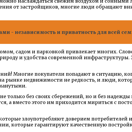
 можно наслаждаться свежим воздухом и сонными л
жения от застройщиков, многие люди обращают вн
и - независимость и приватность для всей сем
омом, садом и парковкой привлекает многих. Слов
 природу и удобства современной инфраструктуры.
лений! Многие покупатели попадают в ситуацию, к
а рынке недвижимости не редкость, и люди, кото
бманутыми.
 не только без своих сбережений, но и без надеж
тся, а вместо этого им приходится мириться с по
 которые злоупотребляют доверием потребителей и
ии, которые гарантируют качественную постройку