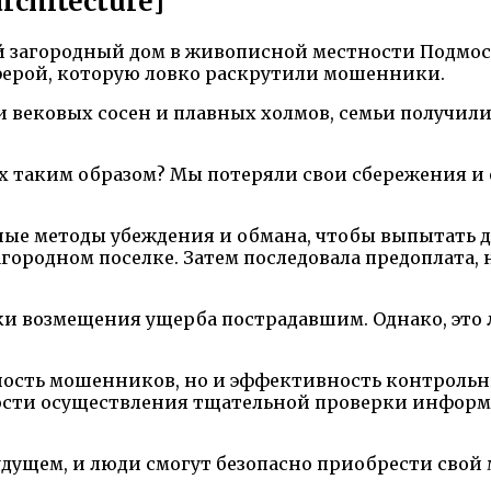
chitecture]
й загородный дом в живописной местности Подмос
аферой, которую ловко раскрутили мошенники.
и вековых сосен и плавных холмов, семьи получи
х таким образом? Мы потеряли свои сбережения и 
е методы убеждения и обмана, чтобы выпытать де
ородном поселке. Затем последовала предоплата, н
тки возмещения ущерба пострадавшим. Однако, это
льность мошенников, но и эффективность контроль
ности осуществления тщательной проверки информ
будущем, и люди смогут безопасно приобрести сво