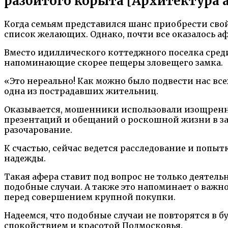
разбитого корыта [Архитектура ar
Когда семьям представился шанс приобрести сво
список желающих. Однако, почти все оказалось 
Вместо идиллического коттеджного поселка сред
напоминающие скорее пещеры зловещего замка.
«Это нереально! Как можно было подвести нас все
одна из пострадавших жительниц.
Оказывается, мошенники использовали изощренны
презентаций и обещаний о роскошной жизни в заг
разочарование.
К счастью, сейчас ведется расследование и попы
надежды.
Такая афера ставит под вопрос не только деяте
подобные случаи. А также это напоминает о важ
перед совершением крупной покупки.
Надеемся, что подобные случаи не повторятся в 
спокойствием и красотой Подмосковья.