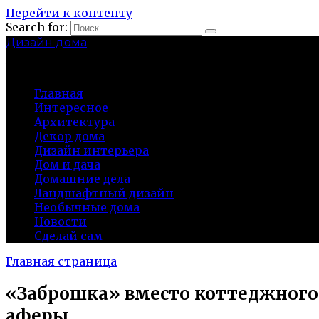
Перейти к контенту
Search for:
Дизайн дома
baza-snab.ru
Главная
Интересное
Архитектура
Декор дома
Дизайн интерьера
Дом и дача
Домашние дела
Ландшафтный дизайн
Необычные дома
Новости
Сделай сам
Главная страница
«Заброшка» вместо коттеджного п
аферы