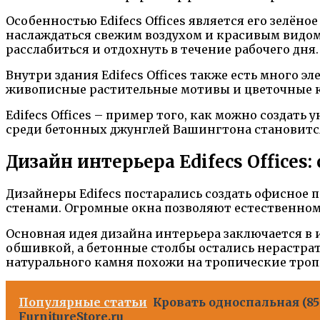
Особенностью Edifecs Offices является его зелён
наслаждаться свежим воздухом и красивым видом.
расслабиться и отдохнуть в течение рабочего дня.
Внутри здания Edifecs Offices также есть много
живописные растительные мотивы и цветочные ко
Edifecs Offices – пример того, как можно создать
среди бетонных джунглей Вашингтона становится 
Дизайн интерьера Edifecs Office
Дизайнеры Edifecs постарались создать офисное
стенами. Огромные окна позволяют естественном
Основная идея дизайна интерьера заключается в
обшивкой, а бетонные столбы остались нерастр
натурального камня похожи на тропические тропы
Популярные статьи
Кровать односпальная (8
FurnitureStore.ru