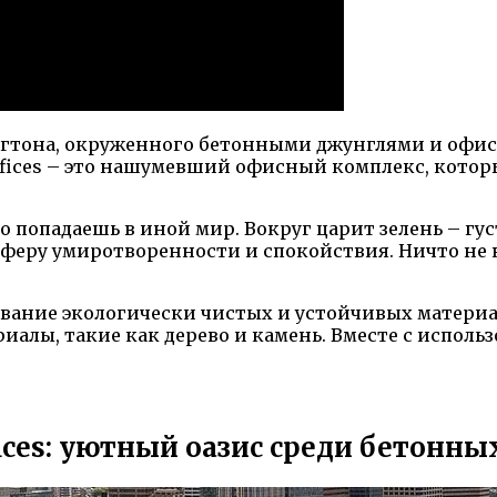
нгтона, окруженного бетонными джунглями и офис
Offices – это нашумевший офисный комплекс, кото
вно попадаешь в иной мир. Вокруг царит зелень – 
феру умиротворенности и спокойствия. Ничто не н
зование экологически чистых и устойчивых матери
иалы, такие как дерево и камень. Вместе с испол
fices: уютный оазис среди бетон