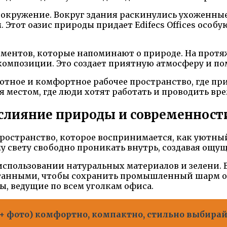
ое окружение. Вокруг здания раскинулись ухоженны
 Этот оазис природы придает Edifecs Offices особ
 элементов, которые напоминают о природе. На про
мпозиции. Это создает приятную атмосферу и по
 уютное и комфортное рабочее пространство, где пр
местом, где люди хотят работать и проводить вре
s: слияние природы и современност
 пространство, которое воспринимается, как уют
у свету свободно проникать внутрь, создавая ощу
 использовании натуральных материалов и зелени.
атанными, чтобы сохранить промышленный шарм о
, ведущие по всем уголкам офиса.
5+ фото) комфортно, компактно, стильно выбира