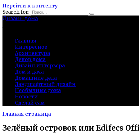
Перейти к контенту
Search for:
Дизайн дома
baza-snab.ru
Главная
Интересное
Архитектура
Декор дома
Дизайн интерьера
Дом и дача
Домашние дела
Ландшафтный дизайн
Необычные дома
Новости
Сделай сам
Главная страница
Зелёный островок или Edifecs O