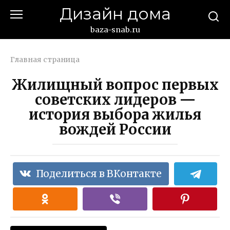
Перейти
Дизайн дома
к
контенту
baza-snab.ru
Главная страница
Жилищный вопрос первых
советских лидеров —
история выбора жилья
вождей России
Поделиться в ВКонтакте