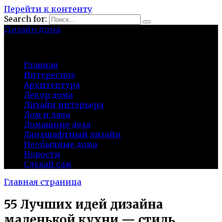
Перейти к контенту
Search for:
Дизайн дома
baza-snab.ru
Главная
Интересное
Архитектура
Декор дома
Дизайн интерьера
Дом и дача
Домашние дела
Ландшафтный дизайн
Необычные дома
Новости
Сделай сам
Главная страница
55 Лучших идей дизайна
маленькой кухни — стиль,