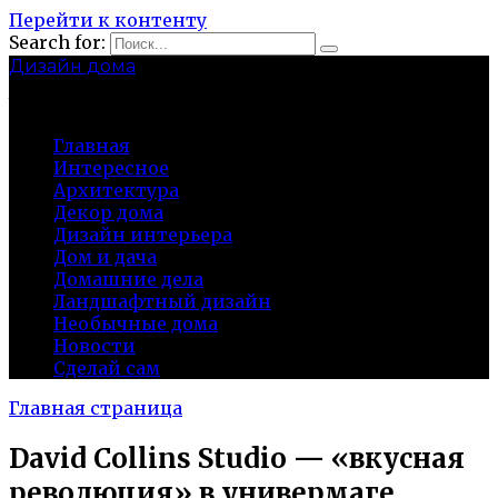
Перейти к контенту
Search for:
Дизайн дома
baza-snab.ru
Главная
Интересное
Архитектура
Декор дома
Дизайн интерьера
Дом и дача
Домашние дела
Ландшафтный дизайн
Необычные дома
Новости
Сделай сам
Главная страница
David Collins Studio — «вкусная
революция» в универмаге